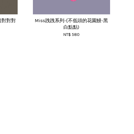
熊}對對對
Miss跩跩系列-{不低頭的花園鰻-黑
白點點)
NT$ 580
RSS