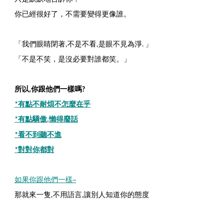
你已經很好了，不需要變得更像誰。
「我們眼睛閉著
不是不看
是眼不見為淨
」
,
,
.
「不是不笑，是沒必要對誰都笑。」
所以
你跟他們一樣嗎
,
?
有點不耐煩不怎麼在乎
*
有點驕傲
懶得廢話
*
,
看不到聽不進
*
對對你都對
*
如果你跟他們一樣
~
那就來一隻
不用語言
讓別人知道你的態度
,
,