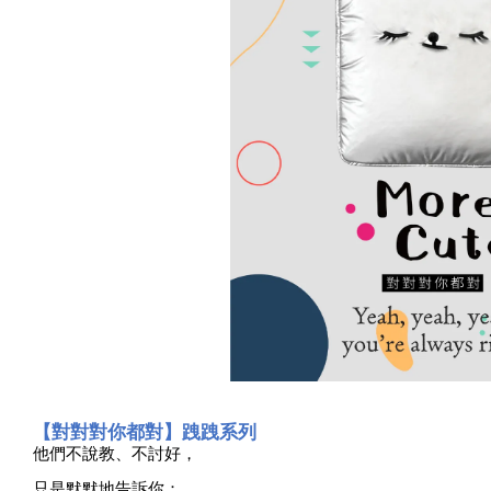
【對對對你都對】跩跩系列
他們不說教、不討好，
只是默默地告訴你：