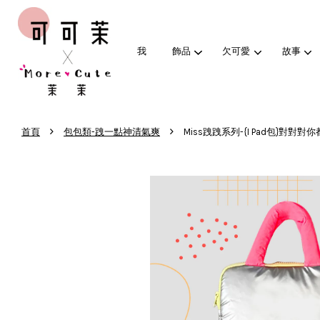
我
飾品
欠可愛
故事
›
›
首頁
包包類-跩一點神清氣爽
Miss跩跩系列-{I Pad包}對對對