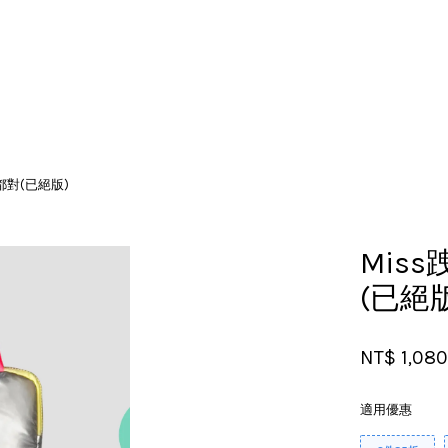
您的購物車目前還是空的。
你都對(已絕版)
繼續購物
Miss
(已絕
NT$ 1,08
適用優惠