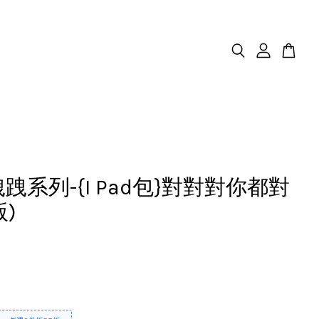
跩跩系列-{I Pad包}對對對你都對
版)
0