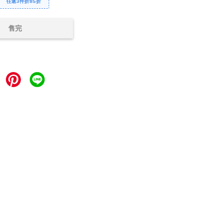
任選3件折85折
售完