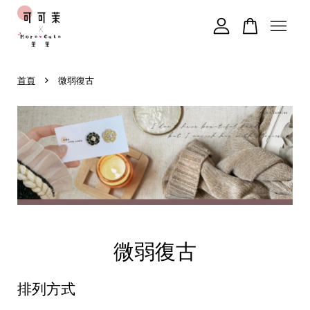
您的購物車目前還是空的。
›
首頁
微弱復古
繼續購物
微弱復古
排列方式