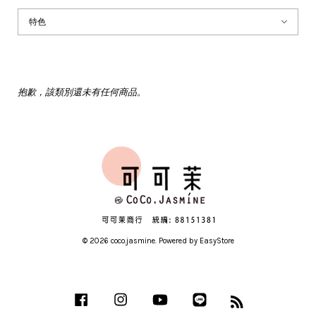
抱歉，該類別還未有任何商品。
© 2026 coco.jasmine. Powered by
EasyStore
Facebook
Instagram
YouTube
Line
RSS