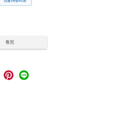
任選3件折85折
售完