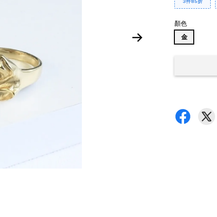
3件85折
顏色
金