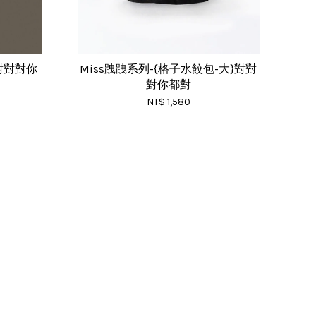
}對對對你
Miss跩跩系列-{格子水餃包-大}對對
對你都對
NT$ 1,580
RSS