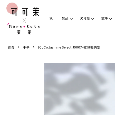
我
飾品
欠可愛
故事
›
›
首頁
手事
{CoCo.Jasmine Select}J0007-被包覆的愛