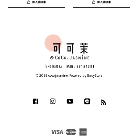
加入購物車
加入購物車
© 2026 coco.jasmine. Powered by
EasyStore
Facebook
Instagram
YouTube
Line
RSS
Visa
Master
American
Express