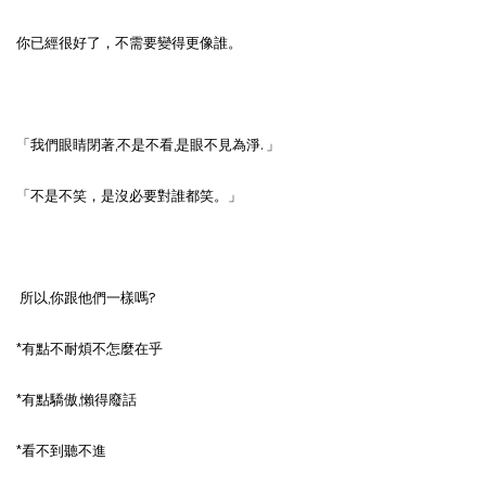
你已經很好了，不需要變得更像誰。
「我們眼睛閉著,不是不看,是眼不見為淨. 」
「不是不笑，是沒必要對誰都笑。」
所以,你跟他們一樣嗎?
*有點不耐煩不怎麼在乎
*有點驕傲,懶得廢話
*看不到聽不進