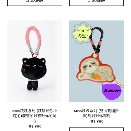
加入購物車
加入購物車
Miss跩跩系列-{跩貓迷你小
Miss跩跩系列-{雙面刺繡掛
包}}}}能裝的只有對你的耐
飾}對對對你都對
心
NT$ 880
NT$ 880