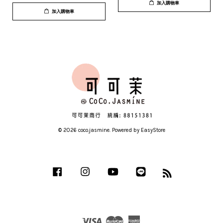
加入購物車
加入購物車
© 2026 coco.jasmine. Powered by
EasyStore
Facebook
Instagram
YouTube
Line
RSS
Visa
Master
American