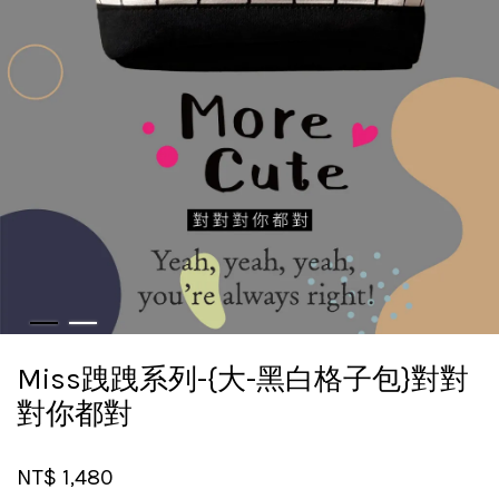
Miss跩跩系列-{大-黑白格子包}對對
對你都對
NT$ 1,480