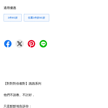
適用優惠
3件85折
任選3件折85折
【對對對你都對】跩跩系列
他們不說教、不討好，
只是默默地告訴你：