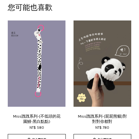
您可能也喜歡
Miss跩跩系列-{不低頭的花
Miss跩跩系列-{屁屁熊貓}對
園鰻-黑白點點)
對對你都對
NT$ 580
NT$ 780