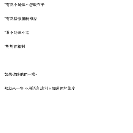
*有點不耐煩不怎麼在乎
*有點驕傲,懶得廢話
*看不到聽不進
*對對你都對
如果你跟他們一樣~
那就來一隻,不用語言,讓別人知道你的態度