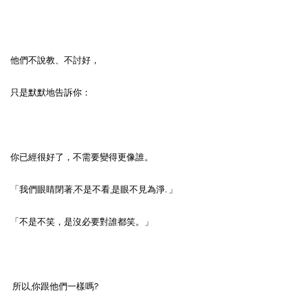
他們不說教、不討好，
只是默默地告訴你：
你已經很好了，不需要變得更像誰。
「我們眼睛閉著,不是不看,是眼不見為淨. 」
「不是不笑，是沒必要對誰都笑。」
所以,你跟他們一樣嗎?