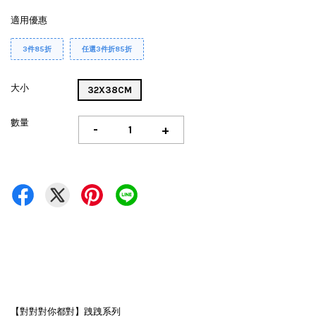
適用優惠
3件85折
任選3件折85折
大小
32X38CM
數量
-
+
【對對對你都對】跩跩系列