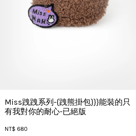
Miss跩跩系列-{跩熊掛包}}}能裝的只
有我對你的耐心-已絕版
NT$ 680