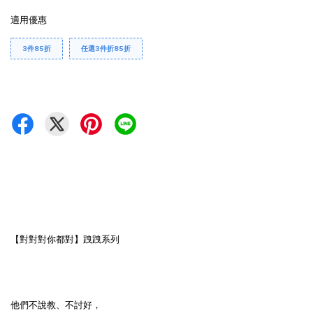
適用優惠
3件85折
任選3件折85折
【對對對你都對】跩跩系列
他們不說教、不討好，