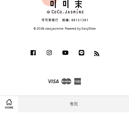
© 2026 coco.jasmine. Powered by
EasyStore
Facebook
Instagram
YouTube
Line
RSS
Visa
Master
American
Express
售完
HOME
服務條款
|
隱私政策
|
退款政策