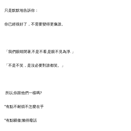
只是默默地告訴你：
你已經很好了，不需要變得更像誰。
「我們眼睛閉著,不是不看,是眼不見為淨. 」
「不是不笑，是沒必要對誰都笑。」
所以,你跟他們一樣嗎?
*有點不耐煩不怎麼在乎
*有點驕傲,懶得廢話