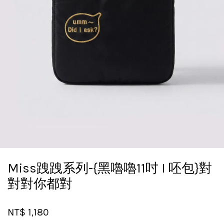
Miss跩跩系列-{黑嚕嚕11吋 I 呸包}對
對對你都對
NT$ 1,180