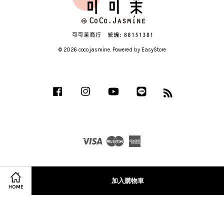
© 2026 coco.jasmine. Powered by
EasyStore
Facebook
Instagram
YouTube
Line
RSS
Visa
Master
American
Express
加入購物車
HOME
服務條款
|
隱私政策
|
退款政策