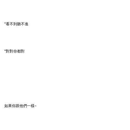
*看不到聽不進
*對對你都對
如果你跟他們一樣~