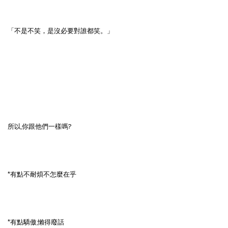
「不是不笑，是沒必要對誰都笑。」
所以,你跟他們一樣嗎?
*有點不耐煩不怎麼在乎
*有點驕傲,懶得廢話