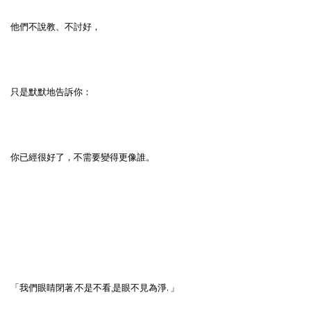
他們不說教、不討好，
只是默默地告訴你：
你已經很好了，不需要變得更像誰。
「我們眼睛閉著,不是不看,是眼不見為淨. 」