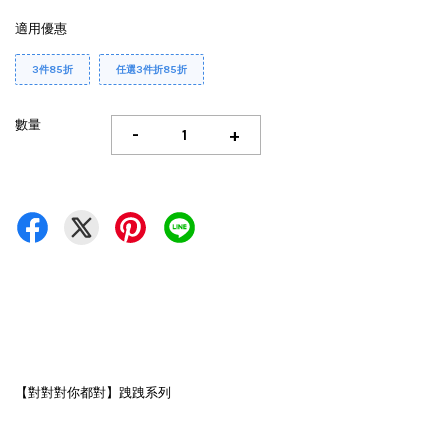
適用優惠
3件85折
任選3件折85折
數量
-
+
【對對對你都對】跩跩系列