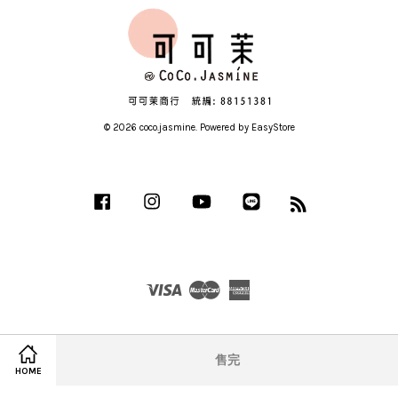
© 2026 coco.jasmine. Powered by
EasyStore
Facebook
Instagram
YouTube
Line
RSS
Visa
Master
American
Express
售完
HOME