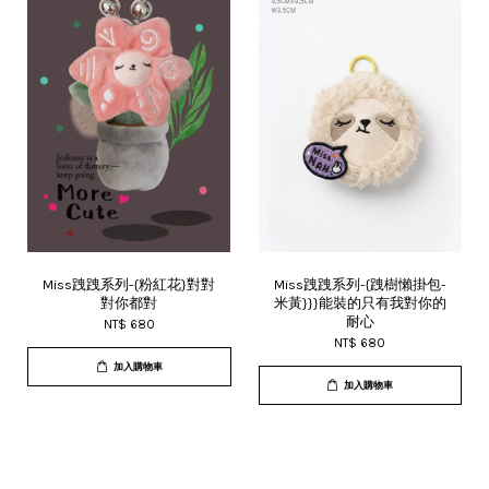
Miss跩跩系列-{粉紅花}對對
Miss跩跩系列-{跩樹懶掛包-
對你都對
米黃}}}能裝的只有我對你的
耐心
NT$ 680
NT$ 680
加入購物車
加入購物車