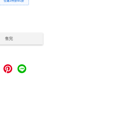
任選3件折85折
售完