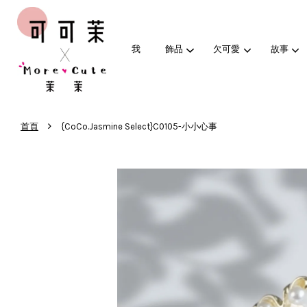
我
飾品
欠可愛
故事
›
首頁
{CoCo.Jasmine Select}C0105-小小心事