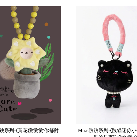
跩跩系列-{黃花}對對對你都對
Miss跩跩系列-{跩貓迷你小包