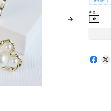
3件85折
顏色
金