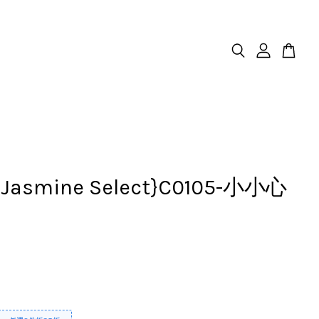
.Jasmine Select}C0105-小小心