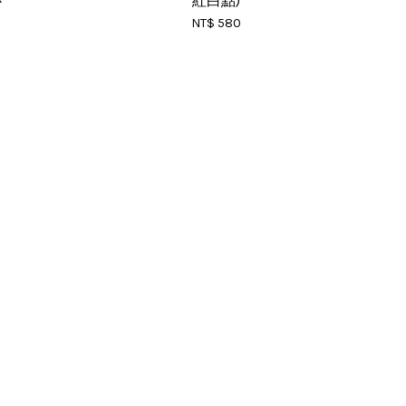
心
紅白點)
NT$ 580
RSS