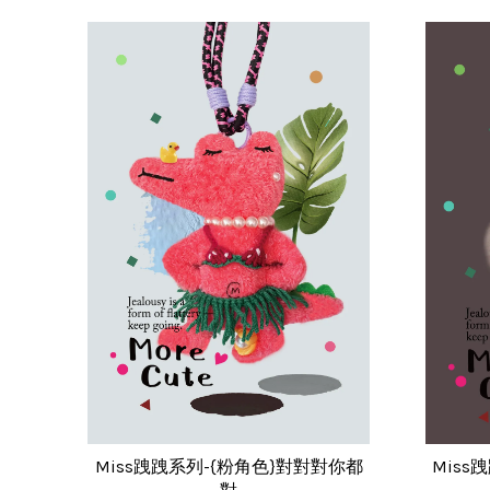
Miss跩跩系列-{粉角色}對對對你都
Miss