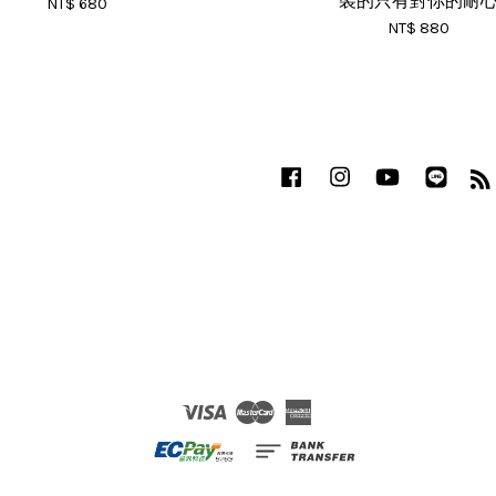
裝的只有對你的耐
NT$ 680
NT$ 880
Facebook
Instagram
YouTube
Line
Visa
Master
American
Express