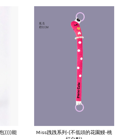
}}}}能
Miss跩跩系列-{不低頭的花園鰻-桃