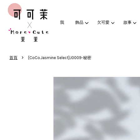
我
飾品
欠可愛
故事
›
首頁
{CoCo.Jasmine Select}J0009-秘密