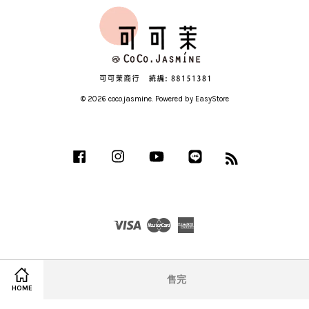
© 2026 coco.jasmine. Powered by
EasyStore
Facebook
Instagram
YouTube
Line
RSS
Visa
Master
American
Express
售完
HOME