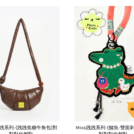
跩跩系列-{跩跩焦糖牛角包}對
Miss跩跩系列-{鱷魚-雙面