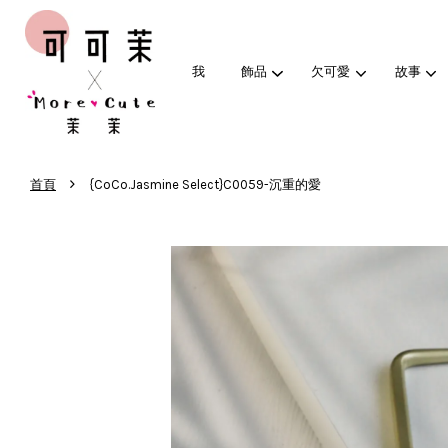
我
飾品
欠可愛
故事
›
首頁
{CoCo.Jasmine Select}C0059-沉重的愛