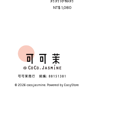
對對你都對
NT$ 1,080
© 2026 coco.jasmine. Powered by
EasyStore