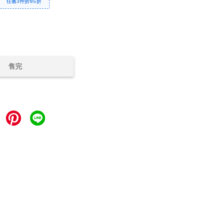
任選3件折85折
售完