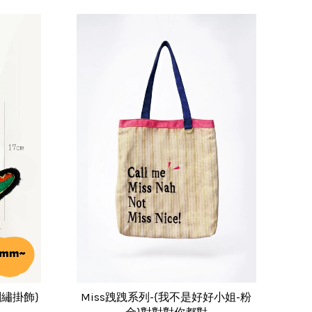
刺繡掛飾}
Miss跩跩系列-{我不是好好小姐-粉