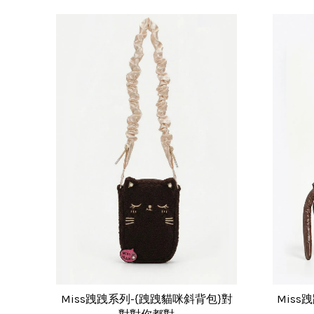
Miss跩跩系列-{跩跩貓咪斜背包}對
Miss