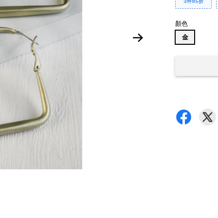
3件85折
顏色
金