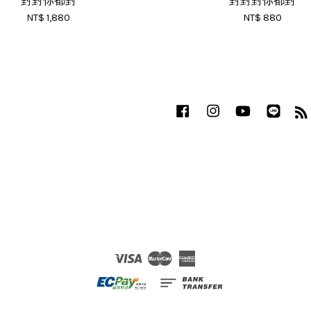
對對你都對
對對對你都對
NT$ 1,880
NT$ 880
Facebook
Instagram
YouTube
Line
Visa
Master
American
Express