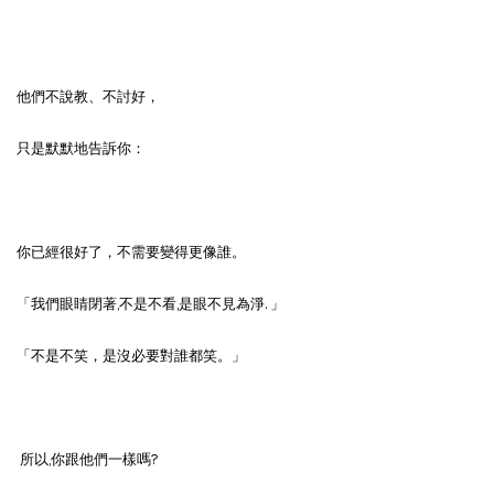
他們不說教、不討好，
只是默默地告訴你：
你已經很好了，不需要變得更像誰。
「我們眼睛閉著,不是不看,是眼不見為淨. 」
「不是不笑，是沒必要對誰都笑。」
所以,你跟他們一樣嗎?