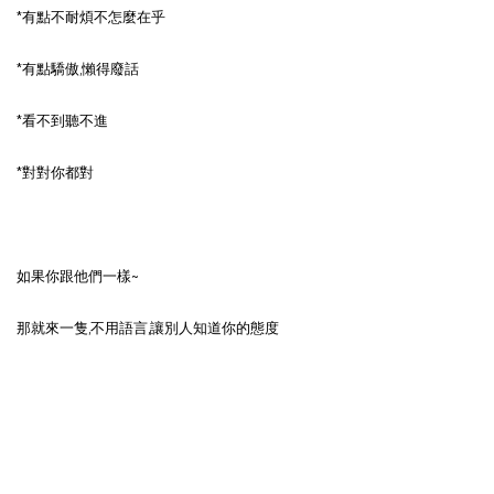
*有點不耐煩不怎麼在乎
*有點驕傲,懶得廢話
*看不到聽不進
*對對你都對
如果你跟他們一樣~
那就來一隻,不用語言,讓別人知道你的態度