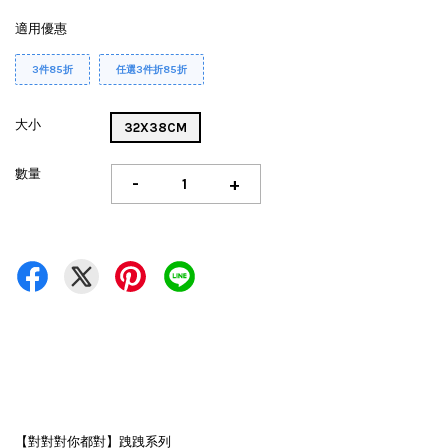
適用優惠
3件85折
任選3件折85折
大小
32X38CM
數量
-
+
【對對對你都對】跩跩系列