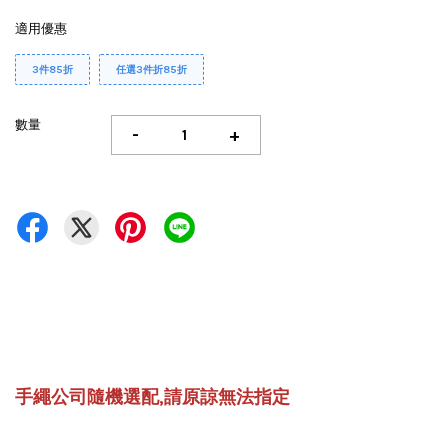
適用優惠
3件85折
任選3件折85折
數量
-
+
手繩公司隨機選配,請原諒無法指定