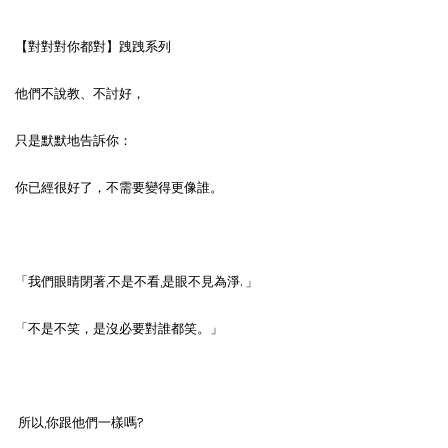
【對對對你都對】跩跩系列
他們不說教、不討好，
只是默默地告訴你：
你已經很好了，不需要變得更像誰。
「我們眼睛閉著,不是不看,是眼不見為淨. 」
「不是不笑，是沒必要對誰都笑。」
所以,你跟他們一樣嗎?