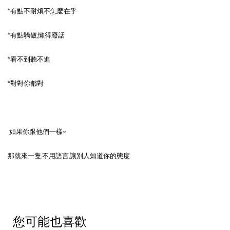
*有點不耐煩不怎麼在乎
*有點驕傲,懶得廢話
*看不到聽不進
*對對你都對
如果你跟他們一樣~
那就來一隻,不用語言,讓別人知道你的態度
您可能也喜歡