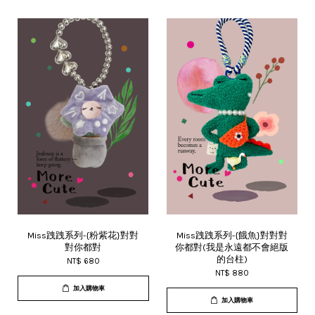
Miss跩跩系列-{粉紫花}對對
Miss跩跩系列-{餓魚}對對對
對你都對
你都對(我是永遠都不會絕版
的台柱)
NT$ 680
NT$ 880
加入購物車
加入購物車