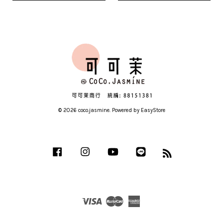
© 2026 coco.jasmine. Powered by
EasyStore
Facebook
Instagram
YouTube
Line
RSS
Visa
Master
American
Express