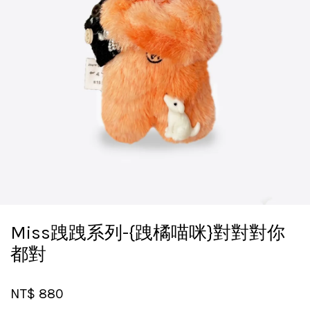
Miss跩跩系列-{跩橘喵咪}對對對你
都對
NT$ 880