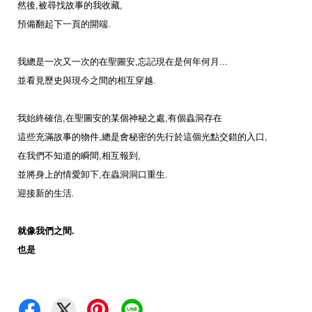
然後
,
被尋找故事的我收藏
,
預備翻起下一頁的開端
.
我總是一次又一次的在聖圖安
,
忘記現在是何年何月
...
並看見歷史與現今之間的相互穿越
.
我始終確信
,
在聖圖安的某個神秘之處
,
有個蟲洞存在
這些充滿故事的物件
,
總是會秘密的先行於這個光點交錯的入口
,
在我們不知道的瞬間
,
相互報到
,
並將身上的情愛卸下
,
在蟲洞洞口重生
.
迎接新的生活
.
就像我們之間
.
也是