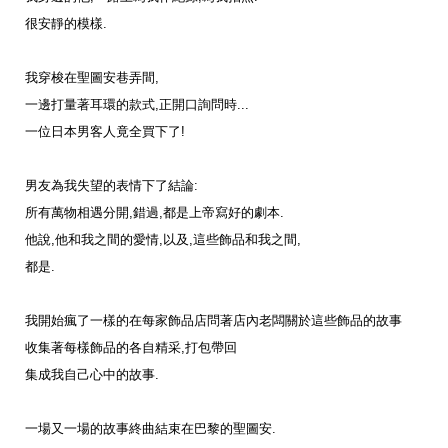
很安靜的模樣
.
我穿梭在聖圖安巷弄間
,
一邊打量著耳環的款式
,
正開口詢問時
...
一位日本男客人竟全買下了
!
男友為我失望的表情下了結論
:
所有萬物相遇分開
,
錯過
,
都是上帝寫好的劇本
.
他說
,
他和我之間的愛情
,
以及
,
這些飾品和我之間
,
都是
.
我開始瘋了一樣的在每家飾品店問著店內老闆關於這些飾品的故事
收集著每樣飾品的各自精采
,
打包帶回
集成我自己心中的故事
.
一場又一場的故事終曲結束在巴黎的聖圖安
.