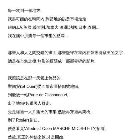
每一次到一個地方
,
我盡可能的在時間內
,
到當地的跳蚤市場走走
.
紐約
,LA,
英國
,
義大利
,
加拿大
,
澳洲
,
法國
,
日本
,
泰國
...
我在腦中拼湊每一個市集的點滴
...
那些人和人之間交錯的畫面
,
那些堅守在我內在並等待竄出的文字
.
總是在市集之後
,
無形的蘊釀成一部部零碎的影片
.
我應該是在那一天愛上飾品的
.
聖圖安
(St Ouen)
從巴黎市區搭四號地鐵
,
到最後一站
Porte de Clignancourt,
出了地鐵後
,
跟著人群走
,
先是經過一大片露天的市集
,
然後再穿過高架橋
,
到了
Rosiers
街口
,
便會看見
Villede st Ouen-MARCHE MICHELET
的招牌
,
然後
,
真正的神秘之旅
,
才是開始
.