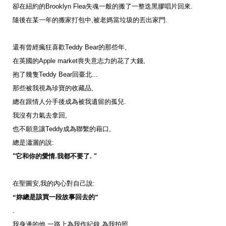
卻在紐約的
Brooklyn Flea
失魂一般的搬了一整迭黑膠唱片回來
.
隨後在某一年的搬家打包中
,
被老媽當垃圾的丟出家門
.
還有曾經瘋狂喜歡
Teddy Bear
的那些年
,
在英國的
Apple market
喪失意志力的花了大錢
,
抱了幾隻
Teddy Bear
回臺北
...
那些被我視為珍寶的收藏品
,
總在跟情人分手後成為被我遺留的孤兒
.
我沒有力氣去拿回
,
也不願意讓
Teddy
成為聯繫的藉口
,
總是瀟灑的說
:
"
它和你的愛情
.
我
都
不
要
了
. "
在
聖圖安
,
我的內心對自己說
:
“妳總是該買一段故事回去的”
.
我身邊的他
,
一路上為我作紀錄
,
為我拍照
.