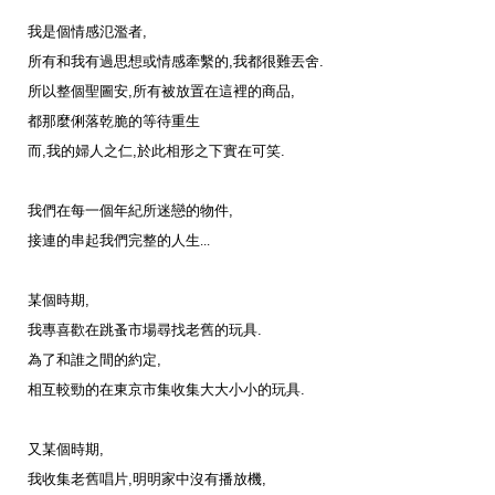
我是個情感氾濫者
,
所有和我有過思想或情感牽繫的
,
我都很難丟舍
.
所以整個聖圖安
,
所有被放置在這裡的商品
,
都那麼俐落乾脆的等待重生
而
,
我的婦人之仁
,
於此相形之下實在可笑
.
我們在每一個年紀所迷戀的物件
,
接連的串起我們完整的人生
...
某個時期
,
我專喜歡在跳蚤市場尋找老舊的玩具
.
為了和誰之間的約定
,
相互較勁的在東京市集收集大大小小的玩具
.
又某個時期
,
我收集老舊唱片
,
明明家中沒有播放機
,