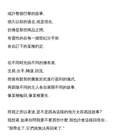
或許整個巴黎的故事
,
很久以前的過去
,
或是現在
,
彷佛是那些商品之間
,
有靈性的在每一個世紀分手前
各自訂下的某種約定
.
在不同時光由不同的擁有者
,
交易
,
出手
,
轉讓
,
回流
,
然後有默契的彙集於此進行簽到的儀式
,
再跟隨不同的主人各自展開不同的故事
,
像某種輪回
,
像某種重生
.
而我之所以著迷
,
是不是因為這樣的地方太容易說故事
?
我想著
,
如果你問我要不要買些什麼
.
我也許會這樣回答你
...
"
我帶走了
,
它們就無法再回來了
."